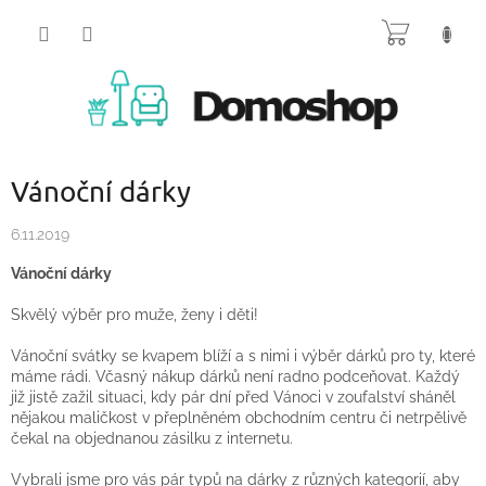
Přejít
NÁKUP
na
obsah
KOŠÍK
Vánoční dárky
6.11.2019
Vánoční dárky
Skvělý výběr pro muže, ženy i děti!
Vánoční svátky se kvapem blíží a s nimi i výběr dárků pro ty, které
máme rádi. Včasný nákup dárků není radno podceňovat. Každý
již jistě zažil situaci, kdy pár dní před Vánoci v zoufalství sháněl
nějakou maličkost v přeplněném obchodním centru či netrpělivě
čekal na objednanou zásilku z internetu.
Vybrali jsme pro vás pár typů na dárky z různých kategorií, aby