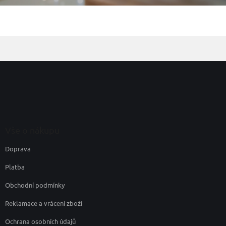
Z
á
p
a
t
í
Vše o nákupu
Doprava
Platba
Obchodní podmínky
Reklamace a vrácení zboží
Ochrana osobních údajů