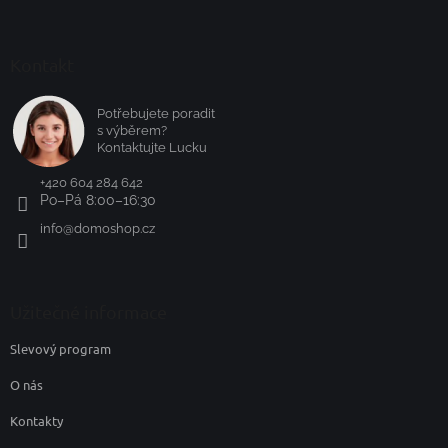
Kontakt
Potřebujete poradit
s výběrem?
Kontaktujte Lucku
+420 604 284 642
Po–Pá 8:00–16:30
info
@
domoshop.cz
Užitečné informace
Slevový program
O nás
Kontakty