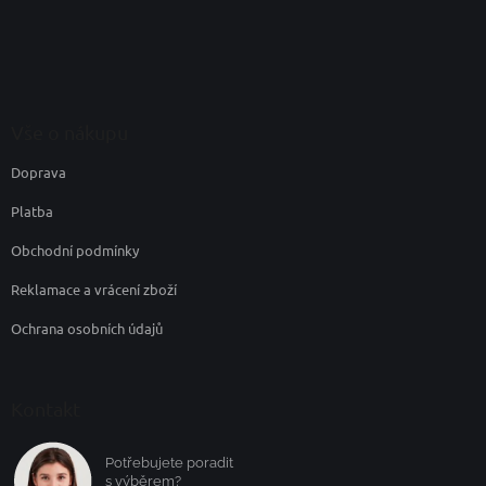
á
p
a
t
í
Vše o nákupu
Doprava
Platba
Obchodní podmínky
Reklamace a vrácení zboží
Ochrana osobních údajů
Kontakt
Potřebujete poradit
s výběrem?