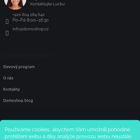
Kontaktujte Lucku
+420 604 284 642
Po–Pá 8:00–16:30
info
@
domoshop.cz
Užitečné informace
Slevový program
O nás
Kontakty
Domoshop blog
Používáme cookies, abychom Vám umožnili pohodlné
prohlížení webu a díky analýze provozu webu neustále