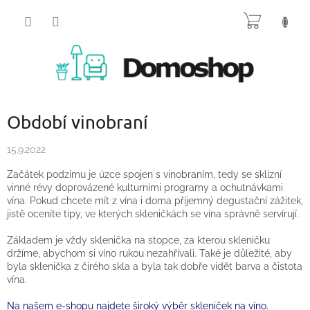
Přejít
NÁKUP
na
obsah
KOŠÍK
Období vinobraní
15.9.2022
Začátek podzimu je úzce spojen s vinobraním, tedy se sklizní
vinné révy doprovázené kulturními programy a ochutnávkami
vína. Pokud chcete mít z vína i doma příjemný degustační zážitek,
jistě oceníte tipy, ve kterých skleničkách se vína správně servírují.
Základem je vždy sklenička na stopce, za kterou skleničku
držíme, abychom si víno rukou nezahřívali. Také je důležité, aby
byla sklenička z čirého skla a byla tak dobře vidět barva a čistota
vína.
Na našem e-shopu najdete široký výběr skleniček na víno.