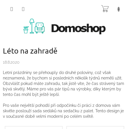
Přejít
NÁKUP
na
obsah
KOŠÍK
Léto na zahradě
18.8.2020
Letní prázdniny se přehouply do druhé poloviny, což však
neznamená, že bychom si posledních několik týdnů neměli užít.
Obzvlášť pokud máte zahradu, tak jistě víte, že čas strávený tam
bývá skvělý. Máme pro vás pár tipů na výrobky, díky kterým by
tento čas mohl být ještě lepší.
Pro vaše největší pohodlí při odpočinku či práci z domova vám
skvěle poslouží sada sedáků na sedačku z palet. Tento design je
v současné době velmi moderní po celém světě.